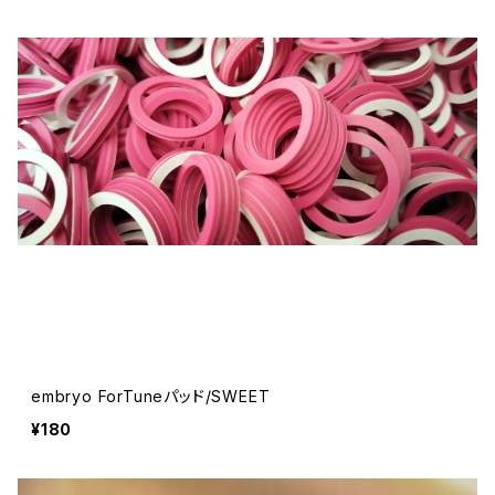
embryo ForTuneパッド/SWEET
¥180