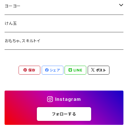
ヨーヨー
ヨーヨーリクリエーション/yoyorecreation
けん玉
スピンギア/SPINGEAR
おもちゃ、スキルトイ
ハイパーヨーヨーアクセル/HYPER YOYO ACCEL
保存
シェア
LINE
ポスト
アウフヘーベン/Aufheben
フェアリークリスタルラボ/Fairy Crystal Lab
Instagram
エンブリオ / embryo
フォローする
ジャパンテクノロジー/JAPAN TECHNOLOGY